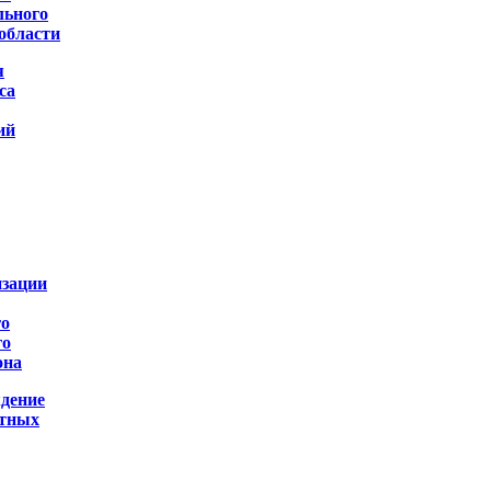
льного
области
я
са
ий
изации
го
го
она
дение
ртных