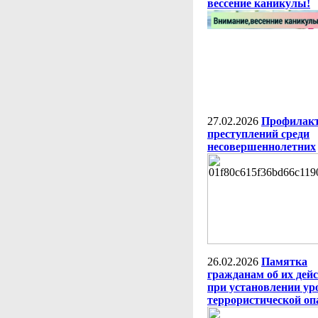
вессение каникулы!
27.02.2026
Профилак
преступлений среди
несовершеннолетних
26.02.2026
Памятка
гражданам об их дей
при установлении ур
террористической оп