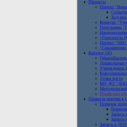
Проекты
Проект "Нова
Событи
Ход реа
Конкурс "Учи
Программа "Ш
Национальны
«Горизонты б
Проект "500+
"Сокращение 
Каталог ОО
Общеобразов
Дошкольные 
Учреждения д
Консультаци
Точка роста
МУ ДО "ДОО
Методический
Профсоюз обр
Правила приема в
Порядок прие
Порядок
Запись 
Запись 
Запись в ДОУ