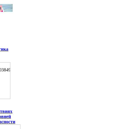
тика
ствиях
овней
асности