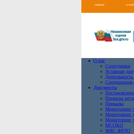
главная
e-mail
О нас
Сотрудники
Уставные до
Деятельность
Специальная 
Документы
Постановлени
Проекты регл
Приказы
Мониторинг у
Мониторинг у
Мониторинг у
МСОКО
ФИС ФРДО