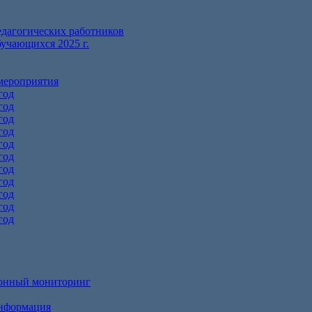
едагогических работников
бучающихся 2025 г.
мероприятия
год
год
год
год
год
год
год
год
год
год
год
онный мониторинг
информация