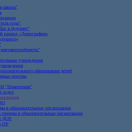
я школа"
я
лизации
тель года"
аг в будущее"
й проект «Демография»
удущего»
"
документооборота"
ательные учреждения
учреждения
ополнительного образования детей
онные центры
Ц "Цементник"
 отдел
азования
 ОО
ма в образовательные организации
 приема в образовательные организации
в ДОУ
в ОУ