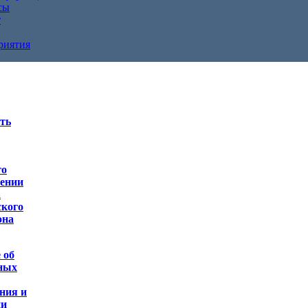
сы
т
риятия
ть
го
лении
а
ского
она
 об
ьных
ния и
ии