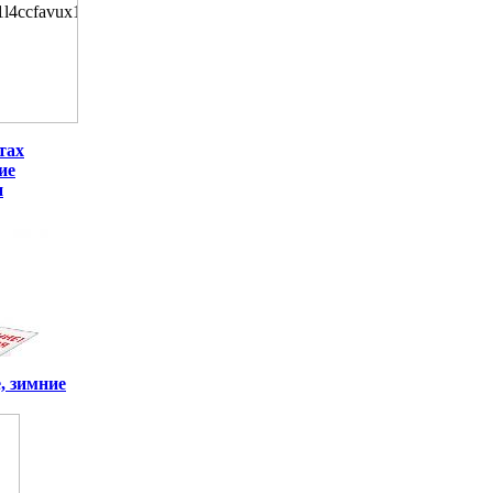
тах
ие
и
, зимние