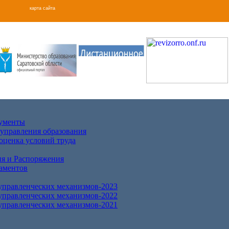
карта сайта
кументы
 управления образования
оценка условий труда
я и Распоряжения
аментов
правленческих механизмов-2023
правленческих механизмов-2022
правленческих механизмов-2021