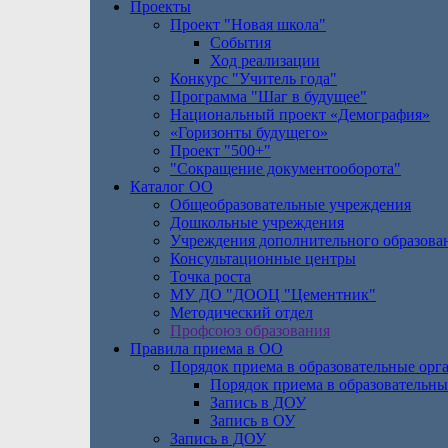
Проекты
Проект "Новая школа"
События
Ход реализации
Конкурс "Учитель года"
Программа "Шаг в будущее"
Национальный проект «Демография»
«Горизонты будущего»
Проект "500+"
"Сокращение документооборота"
Каталог ОО
Общеобразовательные учреждения
Дошкольные учреждения
Учреждения дополнительного образова
Консультационные центры
Точка роста
МУ ДО "ДООЦ "Цементник"
Методический отдел
Профсоюз образования
Правила приема в ОО
Порядок приема в образовательные орг
Порядок приема в образовательны
Запись в ДОУ
Запись в ОУ
Запись в ДОУ