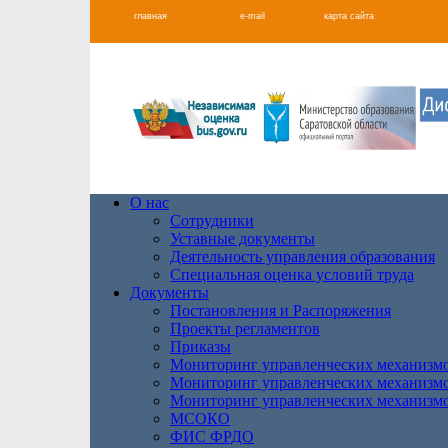
главная
e-mail
карта сайта
О нас
Сотрудники
Уставные документы
Деятельность управления образования
Специальная оценка условий труда
Документы
Постановления и Распоряжения
Проекты регламентов
Приказы
Мониторинг управленческих механизм
Мониторинг управленческих механизм
Мониторинг управленческих механизм
МСОКО
ФИС ФРДО