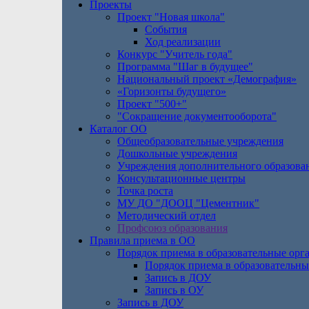
Проекты
Проект "Новая школа"
События
Ход реализации
Конкурс "Учитель года"
Программа "Шаг в будущее"
Национальный проект «Демография»
«Горизонты будущего»
Проект "500+"
"Сокращение документооборота"
Каталог ОО
Общеобразовательные учреждения
Дошкольные учреждения
Учреждения дополнительного образова
Консультационные центры
Точка роста
МУ ДО "ДООЦ "Цементник"
Методический отдел
Профсоюз образования
Правила приема в ОО
Порядок приема в образовательные орг
Порядок приема в образовательны
Запись в ДОУ
Запись в ОУ
Запись в ДОУ