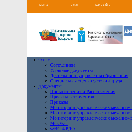
главная
e-mail
карта сайта
О нас
Сотрудники
Уставные документы
Деятельность управления образования
Специальная оценка условий труда
Документы
Постановления и Распоряжения
Проекты регламентов
Приказы
Мониторинг управленческих механизм
Мониторинг управленческих механизм
Мониторинг управленческих механизм
МСОКО
ФИС ФРДО