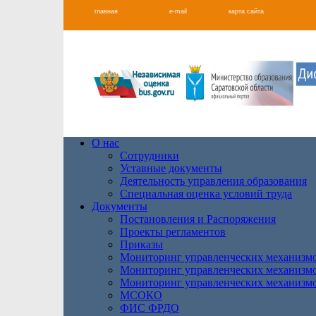
главная
e-mail
карта сайта
О нас
Сотрудники
Уставные документы
Деятельность управления образования
Специальная оценка условий труда
Документы
Постановления и Распоряжения
Проекты регламентов
Приказы
Мониторинг управленческих механизм
Мониторинг управленческих механизм
Мониторинг управленческих механизм
МСОКО
ФИС ФРДО