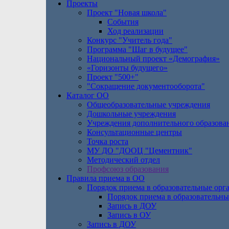
Проекты
Проект "Новая школа"
События
Ход реализации
Конкурс "Учитель года"
Программа "Шаг в будущее"
Национальный проект «Демография»
«Горизонты будущего»
Проект "500+"
"Сокращение документооборота"
Каталог ОО
Общеобразовательные учреждения
Дошкольные учреждения
Учреждения дополнительного образова
Консультационные центры
Точка роста
МУ ДО "ДООЦ "Цементник"
Методический отдел
Профсоюз образования
Правила приема в ОО
Порядок приема в образовательные орг
Порядок приема в образовательны
Запись в ДОУ
Запись в ОУ
Запись в ДОУ