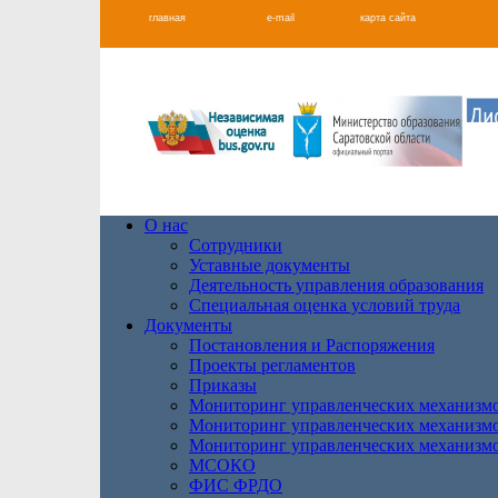
главная
e-mail
карта сайта
О нас
Сотрудники
Уставные документы
Деятельность управления образования
Специальная оценка условий труда
Документы
Постановления и Распоряжения
Проекты регламентов
Приказы
Мониторинг управленческих механизм
Мониторинг управленческих механизм
Мониторинг управленческих механизм
МСОКО
ФИС ФРДО