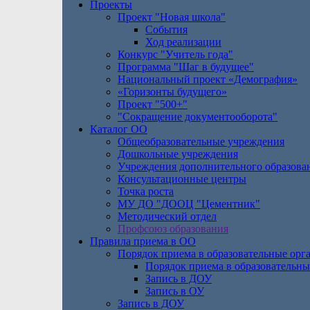
Проекты
Проект "Новая школа"
События
Ход реализации
Конкурс "Учитель года"
Программа "Шаг в будущее"
Национальный проект «Демография»
«Горизонты будущего»
Проект "500+"
"Сокращение документооборота"
Каталог ОО
Общеобразовательные учреждения
Дошкольные учреждения
Учреждения дополнительного образова
Консультационные центры
Точка роста
МУ ДО "ДООЦ "Цементник"
Методический отдел
Профсоюз образования
Правила приема в ОО
Порядок приема в образовательные орг
Порядок приема в образовательны
Запись в ДОУ
Запись в ОУ
Запись в ДОУ