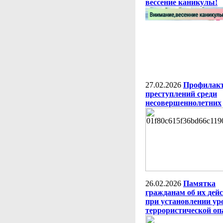
вессение каникулы!
27.02.2026
Профилак
преступлений среди
несовершеннолетних
26.02.2026
Памятка
гражданам об их дей
при установлении ур
террористической оп