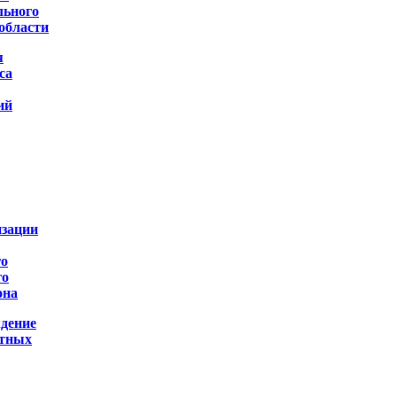
льного
области
я
са
ий
изации
го
го
она
дение
ртных