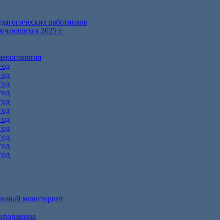
едагогических работников
бучающихся 2025 г.
мероприятия
год
год
год
год
год
год
год
год
год
год
год
онный мониторинг
информация