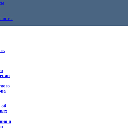
сы
т
риятия
ть
го
лении
а
ского
она
 об
ьных
ния и
ии