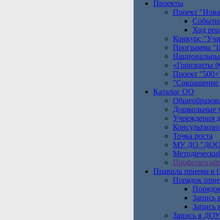
Проекты
Проект "Нова
Событи
Ход реа
Конкурс "Учи
Программа "Ш
Национальны
«Горизонты б
Проект "500+
"Сокращение 
Каталог ОО
Общеобразов
Дошкольные 
Учреждения д
Консультаци
Точка роста
МУ ДО "ДОО
Методический
Профсоюз обр
Правила приема в
Порядок прие
Порядок
Запись 
Запись 
Запись в ДОУ