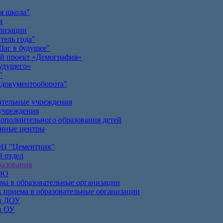
я школа"
я
лизации
тель года"
аг в будущее"
й проект «Демография»
удущего»
"
документооборота"
ательные учреждения
учреждения
ополнительного образования детей
онные центры
Ц "Цементник"
 отдел
азования
 ОО
ма в образовательные организации
 приема в образовательные организации
в ДОУ
в ОУ