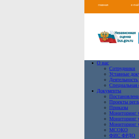
главная
e-mail
О нас
Сотрудники
Уставные до
Деятельность
Специальная 
Документы
Постановлени
Проекты регл
Приказы
Мониторинг у
Мониторинг у
Мониторинг у
МСОКО
ФИС ФРДО