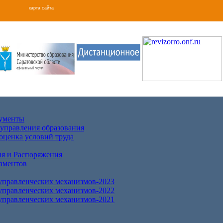
карта сайта
кументы
 управления образования
оценка условий труда
я и Распоряжения
аментов
правленческих механизмов-2023
правленческих механизмов-2022
правленческих механизмов-2021