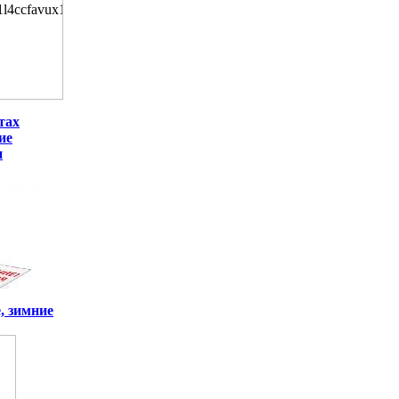
тах
ие
и
, зимние