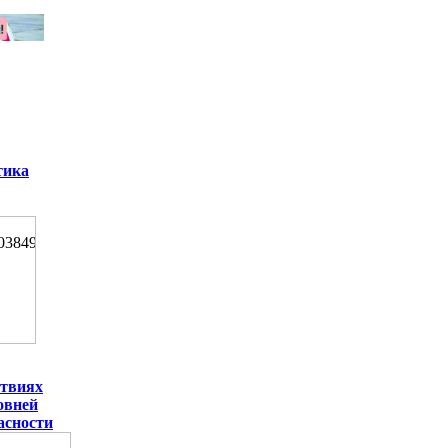
тика
ствиях
овней
асности