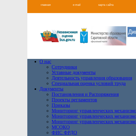
главная
e-mail
карта сайта
О нас
Сотрудники
Уставные документы
Деятельность управления образования
Специальная оценка условий труда
Документы
Постановления и Распоряжения
Проекты регламентов
Приказы
Мониторинг управленческих механизм
Мониторинг управленческих механизм
Мониторинг управленческих механизм
МСОКО
ФИС ФРДО