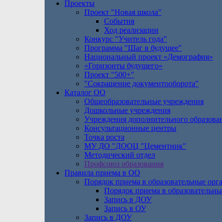
Проекты
Проект "Новая школа"
События
Ход реализации
Конкурс "Учитель года"
Программа "Шаг в будущее"
Национальный проект «Демография»
«Горизонты будущего»
Проект "500+"
"Сокращение документооборота"
Каталог ОО
Общеобразовательные учреждения
Дошкольные учреждения
Учреждения дополнительного образова
Консультационные центры
Точка роста
МУ ДО "ДООЦ "Цементник"
Методический отдел
Профсоюз образования
Правила приема в ОО
Порядок приема в образовательные орг
Порядок приема в образовательны
Запись в ДОУ
Запись в ОУ
Запись в ДОУ