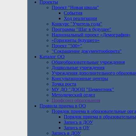
Проекты
Проект "Новая школа"
События
Ход реализации
Конкурс "Учитель года"
Программа "Шаг в будущее"
Национальный проект «Демография»
«Горизонты будущего»
Проект "500+"
"Сокращение документооборота"
Каталог ОО
Общеобразовательные учреждения
Дошкольные учреждения
Учреждения дополнительного образова
Консультационные центры
Точка роста
МУ ДО "ДООЦ "Цементник"
Методический отдел
Профсоюз образования
Правила приема в ОО
Порядок приема в образовательные орг
Порядок приема в образовательны
Запись в ДОУ
Запись в ОУ
Запись в ДОУ