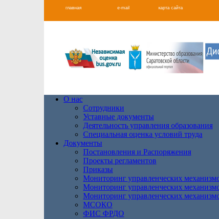
главная
e-mail
карта сайта
О нас
Сотрудники
Уставные документы
Деятельность управления образования
Специальная оценка условий труда
Документы
Постановления и Распоряжения
Проекты регламентов
Приказы
Мониторинг управленческих механизм
Мониторинг управленческих механизм
Мониторинг управленческих механизм
МСОКО
ФИС ФРДО